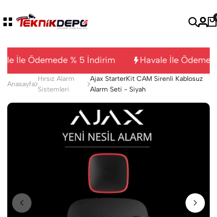
ale İle Ödemede % 5 İndirim
Havale İle Ödemede
Hırsız Alarm
Ajax StarterKit CAM Sirenli Kablosuz
Anasayfa
Sistemleri
Alarm Seti - Siyah