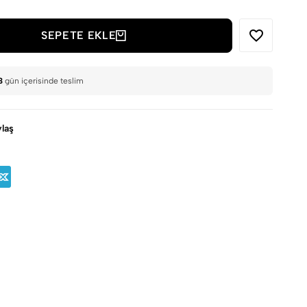
SEPETE EKLE
3
gün içerisinde teslim
laş