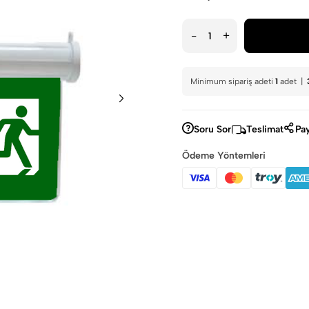
-
+
Minimum sipariş adeti
1
adet |
Soru Sor
Teslimat
Pay
Ödeme Yöntemleri