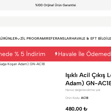
%100 Orijinal Ürün Garantisi
A
ÜRÜNLER
ZIL PROGRAMI
REFERANSLAR
HAVALE & EFT BILGILE
 % 5 İndirim
Havale İle Ödemede % 
ıkış Sağa Koşan Adam) GN-AC18
Işıklı Acil Çıkış
Adam) GN-AC1
Henüz değerlendirme yok
Ürün Kodu:
AC18
480,00 ₺