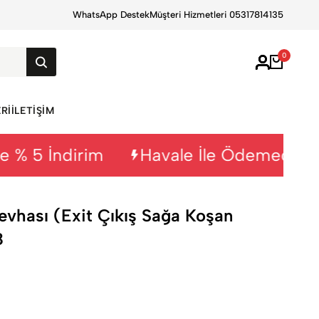
WhatsApp Destek
Aynı Gün Kargo
Müşteri Hizmetleri 05317814135
0
RI
İLETIŞIM
5 İndirim
Havale İle Ödemede % 5 İ
 Levhası (Exit Çıkış Sağa Koşan
8