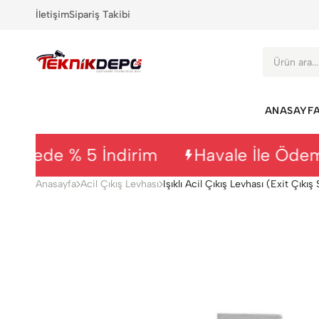
İletişim
Sipariş Takibi
Premium Kalite, Uygun Fiyat
ANASAYF
ede % 5 İndirim
Havale İle Ödemede
Anasayfa
Acil Çıkış Levhası
Işıklı Acil Çıkış Levhası (Exit Ç