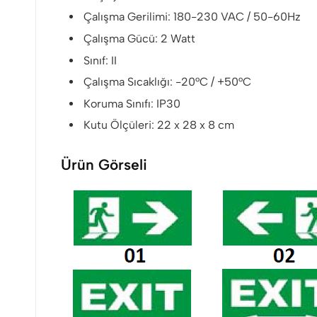
Çalışma Gerilimi: 180-230 VAC / 50-60Hz
Çalışma Gücü: 2 Watt
Sınıf: II
Çalışma Sıcaklığı: -20°C / +50°C
Koruma Sınıfı: IP30
Kutu Ölçüleri: 22 x 28 x 8 cm
Ürün Görseli