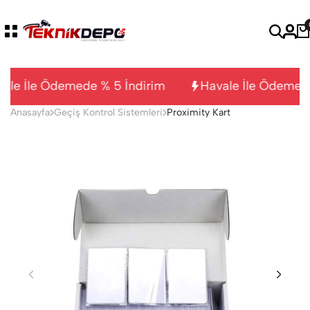
ale İle Ödemede % 5 İndirim
Havale İle Ödemede
Anasayfa
Geçiş Kontrol Sistemleri
Proximity Kart