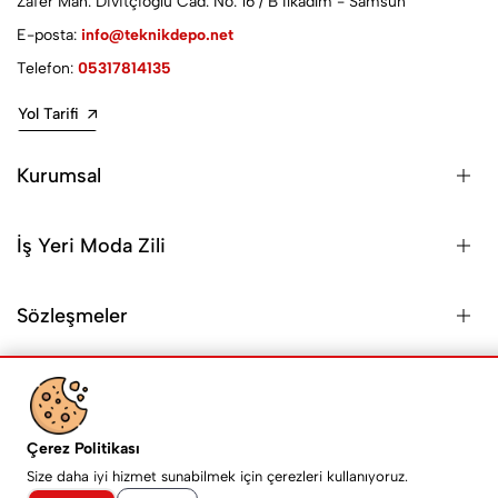
Zafer Mah. Divitçioğlu Cad. No: 16 / B İlkadım - Samsun
E-posta:
info@teknikdepo.net
Telefon:
05317814135
Yol Tarifi
Kurumsal
İş Yeri Moda Zili
Sözleşmeler
© 2026 Teknik Depo | Tüm hakları saklıdır.
Forsid
E-Ticaret
altyapısı ile hazırlanmıştır
Çerez Politikası
Size daha iyi hizmet sunabilmek için çerezleri kullanıyoruz.