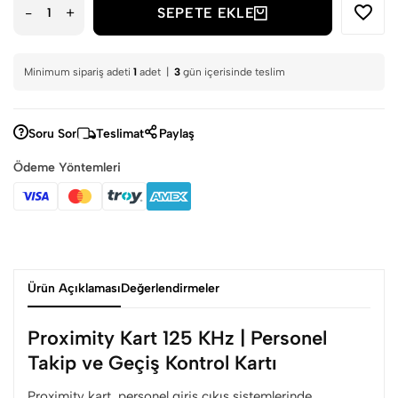
-
+
SEPETE EKLE
Minimum sipariş adeti
1
adet |
3
gün içerisinde teslim
Soru Sor
Teslimat
Paylaş
Ödeme Yöntemleri
Ürün Açıklaması
Değerlendirmeler
Proximity Kart 125 KHz | Personel
Takip ve Geçiş Kontrol Kartı
Proximity kart, personel giriş çıkış sistemlerinde